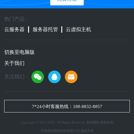
热门产品：
云服务器
服务器托管
云虚拟主机
切换至电脑版
关于我们
关注我们：
7*24小时客服热线：
188-8832-8857
Copyright © 2013-2026 . All Rights Reserved. 壹软网络 版权所有
济南壹软网络科技有限公司 版权所有