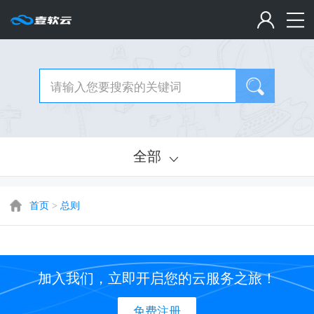
全部
首页
>
总则
加入我们，立即开启您的云服务之旅！
免费注册